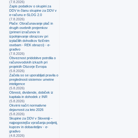
(7.8.2026)
Zapis podatkov o skupini za
DDV in članu skupine za DDV v
e-računu e-SLOG 2.0
(7.8.2026)
Plače: Obračunavanje plač in
drugih osebnih prejemkov
(primeri izračunov in
izpolnjevanje obrazcev pri
izplačilih dohodkov fizičnim
osebam - REK obrazci) - e-
gradivo
(7.8.2026)
Obveznost pridobitve potrdila o
računovodskih izkazih pri
projektih Obzorje Evropa
(5.8.2026)
Začela so se uporabljati pravila o
preglednosti sistemov umetne
inteligence
(5.8.2026)
Obresti, dividende, dobiček iz
kapitala in dohodek z INR
(5.8.2026)
Okvirni načrt normativne
dejavnosti za leto 2026
(5.8.2026)
Skupine za DDV v Sloveniji –
najpogostejša vprašanja podjetij,
kupcev in dobaviteljev - e-
gradivo
(4.8.2026)