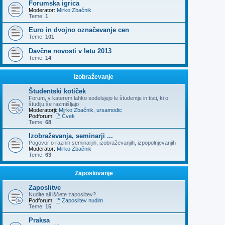
Forumska igrica
Moderator:
Mirko Zbačnik
Teme:
1
Euro in dvojno označevanje cen
Teme:
101
Davčne novosti v letu 2013
Teme:
14
Izobraževanje
Študentski kotiček
Forum, v katerem lahko sodelujejo le študentje in tisti, ki o
študiju še razmišljajo
Moderatorji:
Mirko Zbačnik
,
ursamodic
Podforum:
Čvek
Teme:
68
Izobraževanja, seminarji ...
Pogovor o raznih seminarjih, izobraževanjih, izpopolnjevanjih
Moderator:
Mirko Zbačnik
Teme:
63
Zaposlovanje
Zaposlitve
Nudite ali iščete zaposlitev?
Podforum:
Zaposlitev nudim
Teme:
15
Praksa