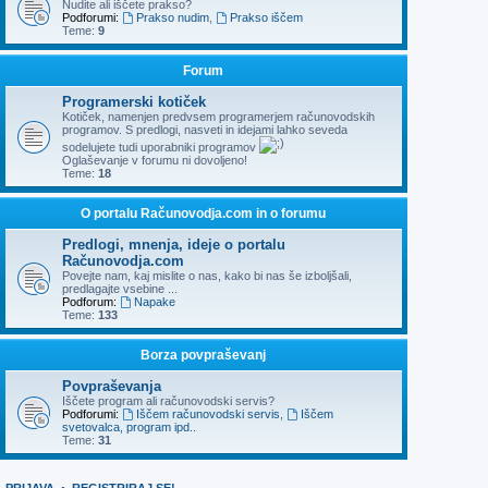
Nudite ali iščete prakso?
Podforumi:
Prakso nudim
,
Prakso iščem
Teme:
9
Forum
Programerski kotiček
Kotiček, namenjen predvsem programerjem računovodskih
programov. S predlogi, nasveti in idejami lahko seveda
sodelujete tudi uporabniki programov
Oglaševanje v forumu ni dovoljeno!
Teme:
18
O portalu Računovodja.com in o forumu
Predlogi, mnenja, ideje o portalu
Računovodja.com
Povejte nam, kaj mislite o nas, kako bi nas še izboljšali,
predlagajte vsebine ...
Podforum:
Napake
Teme:
133
Borza povpraševanj
Povpraševanja
Iščete program ali računovodski servis?
Podforumi:
Iščem računovodski servis
,
Iščem
svetovalca, program ipd..
Teme:
31
PRIJAVA
•
REGISTRIRAJ SE!