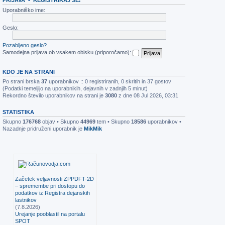
Uporabniško ime:
Geslo:
Pozabljeno geslo?
Samodejna prijava ob vsakem obisku (priporočamo):
KDO JE NA STRANI
Po strani brska
37
uporabnikov :: 0 registriranih, 0 skritih in 37 gostov
(Podatki temeljijo na uporabnikih, dejavnih v zadnjih 5 minut)
Rekordno število uporabnikov na strani je
3080
z dne 08 Jul 2026, 03:31
STATISTIKA
Skupno
176768
objav • Skupno
44969
tem • Skupno
18586
uporabnikov •
Nazadnje pridruženi uporabnik je
MikMik
Začetek veljavnosti ZPPDFT-2D
– spremembe pri dostopu do
podatkov iz Registra dejanskih
lastnikov
(7.8.2026)
Urejanje pooblastil na portalu
SPOT