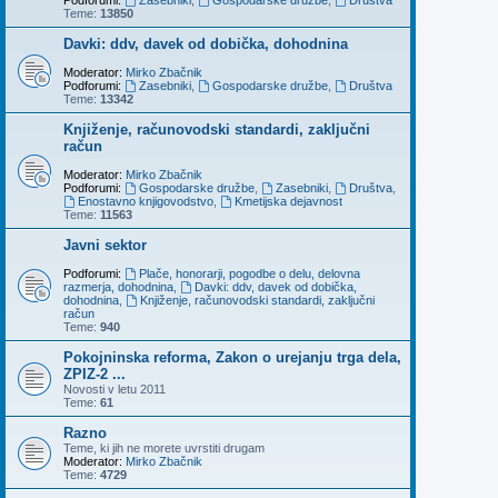
Teme:
13850
Davki: ddv, davek od dobička, dohodnina
Moderator:
Mirko Zbačnik
Podforumi:
Zasebniki
,
Gospodarske družbe
,
Društva
Teme:
13342
Knjiženje, računovodski standardi, zaključni
račun
Moderator:
Mirko Zbačnik
Podforumi:
Gospodarske družbe
,
Zasebniki
,
Društva
,
Enostavno knjigovodstvo
,
Kmetijska dejavnost
Teme:
11563
Javni sektor
Podforumi:
Plače, honorarji, pogodbe o delu, delovna
razmerja, dohodnina
,
Davki: ddv, davek od dobička,
dohodnina
,
Knjiženje, računovodski standardi, zaključni
račun
Teme:
940
Pokojninska reforma, Zakon o urejanju trga dela,
ZPIZ-2 ...
Novosti v letu 2011
Teme:
61
Razno
Teme, ki jih ne morete uvrstiti drugam
Moderator:
Mirko Zbačnik
Teme:
4729