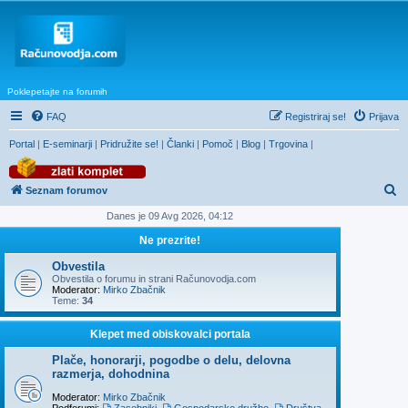
Poklepetajte na forumih
FAQ
Registriraj se!
Prijava
Portal
|
E-seminarji
|
Pridružite se!
|
Članki
|
Pomoč
|
Blog
|
Trgovina
|
I
Seznam forumov
s
Danes je 09 Avg 2026, 04:12
k
Ne prezrite!
a
Obvestila
n
Obvestila o forumu in strani Računovodja.com
Moderator:
Mirko Zbačnik
j
Teme:
34
e
Klepet med obiskovalci portala
Plače, honorarji, pogodbe o delu, delovna
razmerja, dohodnina
Moderator:
Mirko Zbačnik
Podforumi:
Zasebniki
,
Gospodarske družbe
,
Društva