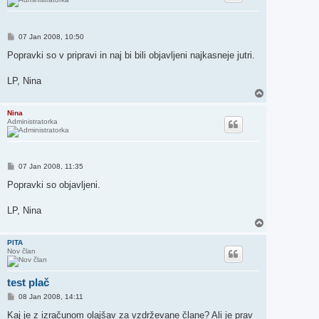
h
O
07 Jan 2008, 10:50
d
g
Popravki so v pripravi in naj bi bili objavljeni najkasneje jutri.
o
v
o
LP, Nina
r
N
a
v
Nina
Administratorka
r
h
O
07 Jan 2008, 11:35
d
g
Popravki so objavljeni.
o
v
o
LP, Nina
r
N
a
v
PITA
Nov član
r
h
test plač
O
08 Jan 2008, 14:11
d
g
Kaj je z izračunom olajšav za vzdrževane člane? Ali je prav