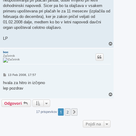
neupoštevanja pri plačah januar, dobili vrnjeno pri letni
dohodninski napovedi. Sicer pa bo ta olajšava v vsakem
primeru upoštevana pri plačah le za 11 mesecev (izplačila od
februarja do decembra), ker je zakon pričel veljati od
01.02.2008 dalje, medtem ko bo v letni napovedi davčni
organ upošteval celotno olajšavo.
LP
N
a
v
boc
Začetnik
r
h
O
13 Feb 2008, 17:57
d
g
hvala za hitro in izčrpno
o
lep pozdrav
v
o
N
r
a
Odgovori
v
r
h
1
2
Naslednja
17 prispevkov
Pojdi na