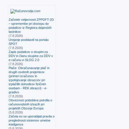
Začetek veljavnosti ZPPDFT-2D
– spremembe pri dostopu do
podatkov iz Registra dejanskih
lastnikov
(7.8.2026)
Urejanje pooblastil na portalu
SPOT
(7.8.2026)
Zapis podatkov o skupini za
DDV in članu skupine za DDV v
e-računu e-SLOG 2.0
(7.8.2026)
Plače: Obračunavanje plač in
drugih osebnih prejemkov
(primeri izračunov in
izpolnjevanje obrazcev pri
izplačilih dohodkov fizičnim
osebam - REK obrazci) - e-
gradivo
(7.8.2026)
Obveznost pridobitve potrdila o
računovodskih izkazih pri
projektih Obzorje Evropa
(5.8.2026)
Začela so se uporabljati pravila o
preglednosti sistemov umetne
inteligence
(5.8.2026)