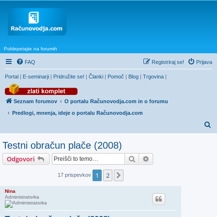
Poklepetajte na forumih
FAQ
Registriraj se!
Prijava
Portal
|
E-seminarji
|
Pridružite se!
|
Članki
|
Pomoč
|
Blog
|
Trgovina
|
Seznam forumov
O portalu Računovodja.com in o forumu
Predlogi, mnenja, ideje o portalu Računovodja.com
I
s
Testni obračun plače (2008)
k
Iskanje
Napredno iskanje
Odgovori
a
n
1
2
Naslednja
17 prispevkov
j
Nina
e
Administratorka