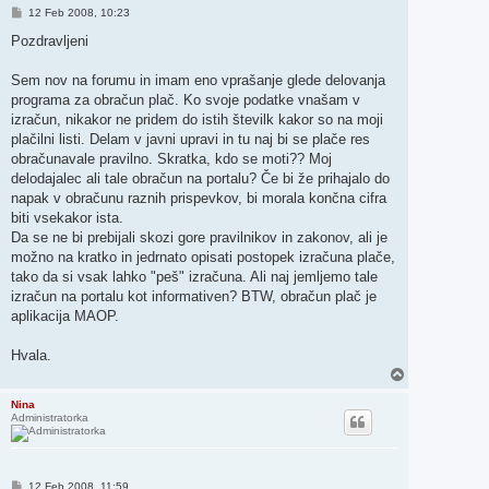
O
12 Feb 2008, 10:23
d
g
Pozdravljeni
o
v
o
Sem nov na forumu in imam eno vprašanje glede delovanja
r
programa za obračun plač. Ko svoje podatke vnašam v
izračun, nikakor ne pridem do istih številk kakor so na moji
plačilni listi. Delam v javni upravi in tu naj bi se plače res
obračunavale pravilno. Skratka, kdo se moti?? Moj
delodajalec ali tale obračun na portalu? Če bi že prihajalo do
napak v obračunu raznih prispevkov, bi morala končna cifra
biti vsekakor ista.
Da se ne bi prebijali skozi gore pravilnikov in zakonov, ali je
možno na kratko in jedrnato opisati postopek izračuna plače,
tako da si vsak lahko "peš" izračuna. Ali naj jemljemo tale
izračun na portalu kot informativen? BTW, obračun plač je
aplikacija MAOP.
Hvala.
N
a
v
Nina
Administratorka
r
h
O
12 Feb 2008, 11:59