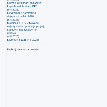
Obresti, dividende, dobiček iz
kapitala in dohodek z INR
(5.8.2026)
Okvirni načrt normativne
dejavnosti za leto 2026
(5.8.2026)
Skupine za DDV v Sloveniji –
najpogostejša vprašanja podjetij,
kupcev in dobaviteljev - e-
gradivo
(4.8.2026)
Kilometrina 2026
(4.8.2026)
Najbolj iskano na portalu: