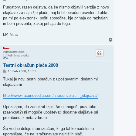
d
g
Purgatory, razen dejstva, da še nismo objavili verzije z novo
o
olajšavo za najnižje plače, naj bi bil obračun pravilen. Lahko
v
o
pa mi po elektronski pošti sporočite, kje prihaja do razhajanj,
r
in bom preverila, zakaj prihaja do tega.
LP, Nina
N
a
v
Nina
Administratorka
r
h
Testni obračun plače 2008
O
13 Feb 2008, 13:51
d
g
Tukaj je nov, testni obračun z upoštevanimi dodatnimi
o
olajšavami
v
o
r
http://www.racunovodja.com/izracuni/pla ... _olajsava/
Opozarjam, da zaenkrat izpis še ni mogoč, prav tako
(zaenkrat?) ni mogoče upoštevati dodatne olajšave pri
preračunu iz neta v bruto.
Še vedno deluje stari izračun, ki ga lahko načeloma
uporabljate, če ne izračunavate najnižjih plač.