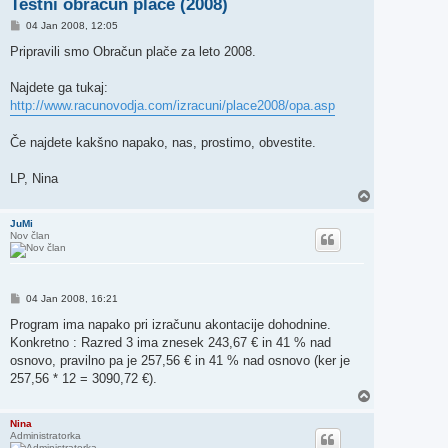
Testni obračun plače (2008)
O
04 Jan 2008, 12:05
d
g
Pripravili smo Obračun plače za leto 2008.
o
v
o
Najdete ga tukaj:
r
http://www.racunovodja.com/izracuni/place2008/opa.asp
Če najdete kakšno napako, nas, prostimo, obvestite.
LP, Nina
N
a
v
JuMi
Nov član
r
h
O
04 Jan 2008, 16:21
d
g
Program ima napako pri izračunu akontacije dohodnine.
o
Konkretno : Razred 3 ima znesek 243,67 € in 41 % nad
v
o
osnovo, pravilno pa je 257,56 € in 41 % nad osnovo (ker je
r
257,56 * 12 = 3090,72 €).
N
a
v
Nina
Administratorka
r