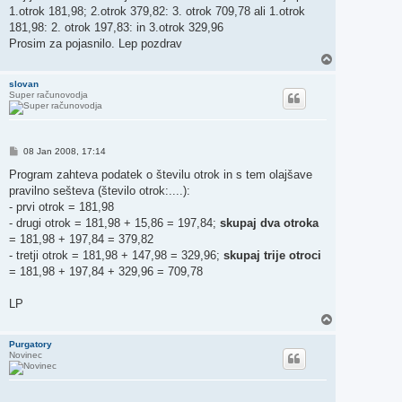
o
1.otrok 181,98; 2.otrok 379,82: 3. otrok 709,78 ali 1.otrok
v
o
181,98: 2. otrok 197,83: in 3.otrok 329,96
r
Prosim za pojasnilo. Lep pozdrav
N
a
v
slovan
Super računovodja
r
h
O
08 Jan 2008, 17:14
d
g
Program zahteva podatek o številu otrok in s tem olajšave
o
pravilno sešteva (število otrok:....):
v
o
- prvi otrok = 181,98
r
- drugi otrok = 181,98 + 15,86 = 197,84;
skupaj dva otroka
= 181,98 + 197,84 = 379,82
- tretji otrok = 181,98 + 147,98 = 329,96;
skupaj trije otroci
= 181,98 + 197,84 + 329,96 = 709,78
LP
N
a
v
Purgatory
Novinec
r
h