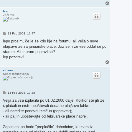
N
a
v
boc
Začetnik
r
h
O
13 Feb 2008, 16:47
d
g
lepo prosim, če je še kdo kje na forumu, ali veljajo nove
o
olajšave že za januarske plače. Jaz sem že vse oddal še po
v
o
starem. Ali moram popravljati?
r
lep pozdrav!
N
a
v
slovan
Super računovodja
r
h
O
13 Feb 2008, 17:28
d
g
Velja za vsa izplačila po 01.02.2008 dalje. Kolikor ste jih že
o
izplačali in niste upoštevali dodatne olajšave lahko:
v
o
- ali naredite ponovni izračun (popravek);
r
- ali pa jih upoštevajte od februarske plače naprej.
Zaposleni pa bodo "preplačilo" dohodnine, ki izvira iz